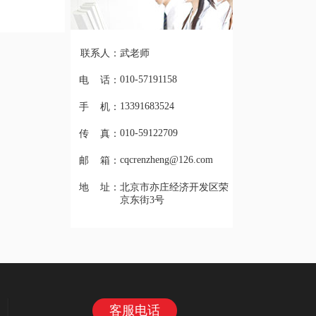
联系人：
武老师
010-57191158
电 话：
13391683524
手 机：
010-59122709
传 真：
cqcrenzheng@126.com
邮 箱：
地 址：
北京市亦庄经济开发区荣
京东街3号
客服电话